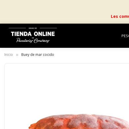
Les comu
PES
Inicio
Buey de mar cocido
Saltar
al
final
de
la
galería
de
imágenes