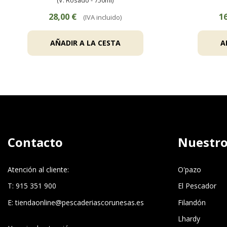
(V. Rosado - 750ml)
28,00 €
16
(IVA incluido)
AÑADIR A LA CESTA
A
Contacto
Nuestro
Atención al cliente:
O'pazo
T: 915 351 900
El Pescador
E:
tiendaonline@pescaderiascorunesas.es
Filandón
Lhardy