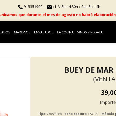
915351900 -
: L-V 8h-14:30h / Sab 8h-14h
nicamos que durante el mes de agosto no habrá elaboración
CADOS
MARISCOS
ENVASADOS
LA COCINA
VINOS Y REGALA
BUEY DE MAR
(VENTA
39,0
Tipo
: Crustáceo
Zona captura
: FAO 27
Método 