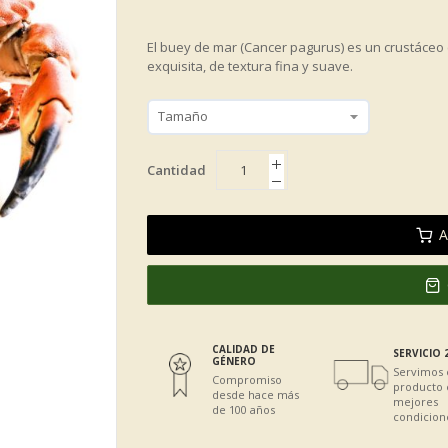
El buey de mar (Cancer pagurus) es un crustáceo
exquisita, de textura fina y suave.
Cantidad
A
CALIDAD DE
SERVICIO 
GÉNERO
Servimos 
Compromiso
producto 
desde hace más
mejores
de 100 años
condicion