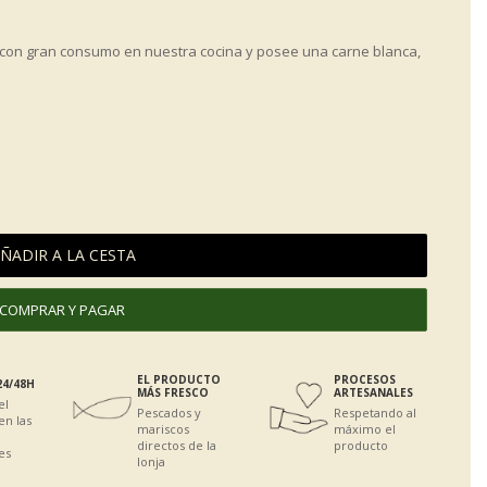
 con gran consumo en nuestra cocina y posee una carne blanca,
ÑADIR A LA CESTA
COMPRAR Y PAGAR
EL PRODUCTO
PROCESOS
24/48H
MÁS FRESCO
ARTESANALES
el
Pescados y
Respetando al
en las
mariscos
máximo el
directos de la
producto
es
lonja