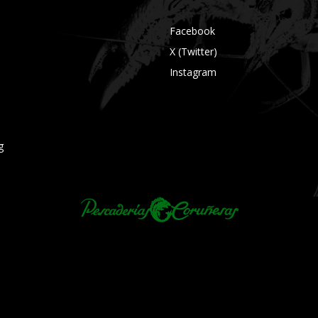
Facebook
X (Twitter)
Instagram
g
INOS Y CONDICIONES
POLÍTICA DE PRIVACIDAD
POLÍTICA DE COOKIE
PESCACORUÑA, S.L. C/ Juan Montalvo, 14, 28040 Madrid - España CIF: B-79289799