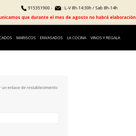
915351900 -
: L-V 8h-14:30h / Sab 8h-14h
nicamos que durante el mes de agosto no habrá elaboración
CADOS
MARISCOS
ENVASADOS
LA COCINA
VINOS Y REGALA
ir un enlace de restablecimiento