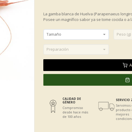
La gamba blanca de Huelva (Parapenaeus longiro
Posee un magnífico sabor ya se tome cocida o a l
A
CALIDAD DE
SERVICIO 
GÉNERO
Servimos 
Compromiso
producto 
desde hace más
mejores
de 100 años
condicion