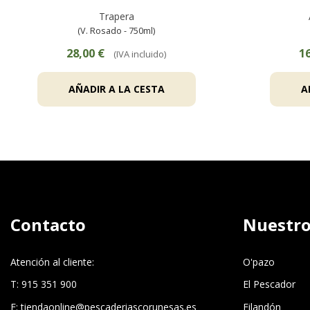
Trapera
(V. Rosado - 750ml)
28,00 €
16
(IVA incluido)
AÑADIR A LA CESTA
A
Contacto
Nuestro
Atención al cliente:
O'pazo
T: 915 351 900
El Pescador
E:
tiendaonline@pescaderiascorunesas.es
Filandón