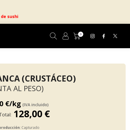
 de sushi
0
Cesta
NCA (CRUSTÁCEO)
NTA AL PESO)
0 €/kg
(IVA incluido)
128,00 €
producción
: Capturado