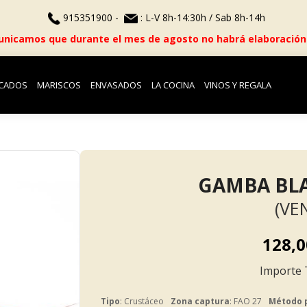
915351900 -
: L-V 8h-14:30h / Sab 8h-14h
nicamos que durante el mes de agosto no habrá elaboración
CADOS
MARISCOS
ENVASADOS
LA COCINA
VINOS Y REGALA
GAMBA BLA
(VE
128,0
Tipo
: Crustáceo
Zona captura
: FAO 27
Método 