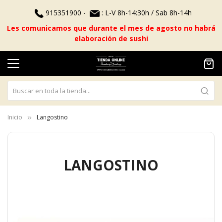
915351900 -
: L-V 8h-14:30h / Sab 8h-14h
Les comunicamos que durante el mes de agosto no habrá
elaboración de sushi
Inicio
Langostino
LANGOSTINO
Saltar
al
final
de
la
galería
de