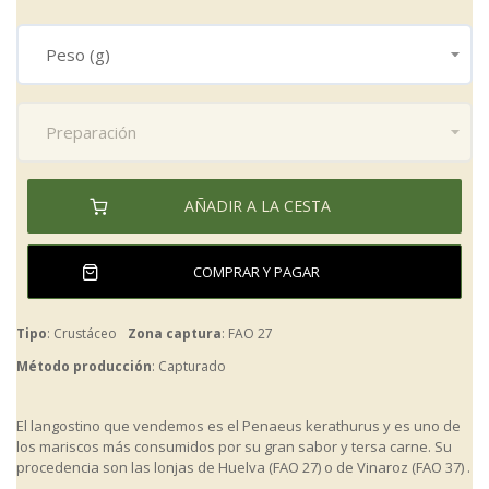
de
imágenes
AÑADIR A LA CESTA
COMPRAR Y PAGAR
Tipo
: Crustáceo
Zona captura
: FAO 27
Método producción
: Capturado
El langostino que vendemos es el Penaeus kerathurus y es uno de
los mariscos más consumidos por su gran sabor y tersa carne. Su
procedencia son las lonjas de Huelva (FAO 27) o de Vinaroz (FAO 37) .