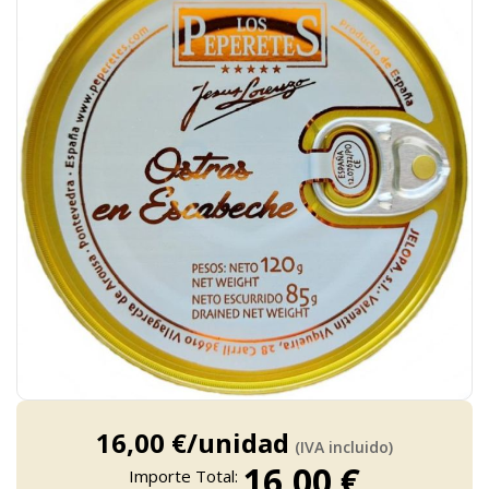
imágenes
Saltar
al
16,00 €/unidad
(IVA incluido)
comienzo
16,00 €
de