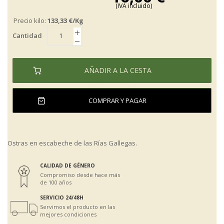
la
(IVA incluido)
galería
de
Precio kilo:
133,33 €/Kg
imágenes
Cantidad
AÑADIR A LA CESTA
COMPRAR Y PAGAR
Ostras en escabeche de las Rías Gallegas.
CALIDAD DE GÉNERO
Compromiso desde hace más
de 100 años
SERVICIO 24/48H
Servimos el producto en las
mejores condiciones