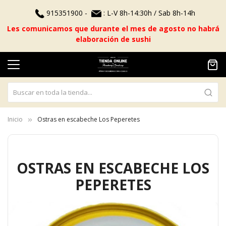
915351900 -
: L-V 8h-14:30h / Sab 8h-14h
Les comunicamos que durante el mes de agosto no habrá
elaboración de sushi
Inicio
Ostras en escabeche Los Peperetes
OSTRAS EN ESCABECHE LOS
Saltar
al
PEPERETES
final
de
la
galería
de